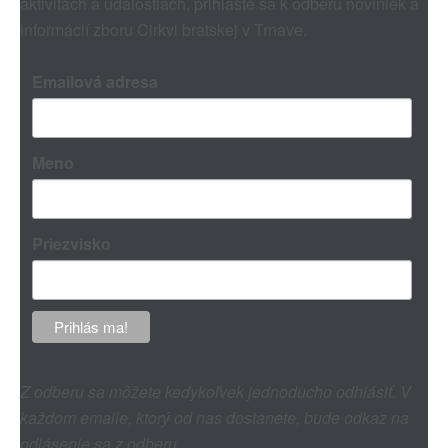
aktivitách a udalostiach, prihláste sa k odberu noviniek a
informácií zboru Cirkvi bratskej v Trnave.
Emailová adresa
Meno
Priezvisko
Z odberu sa môžete kedykoľvek jednoducho odhlásiť. V
každom emaile, ktorý od nas dostanete, bude odkaz na
odlásenie sa z odberu.