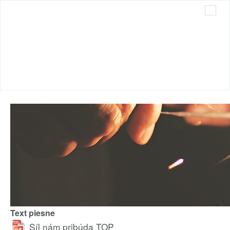
Cirkev bratská v Trnave
Sme radi, že ste tu s nami...
Text piesne
Síl nám pribúda
TOP