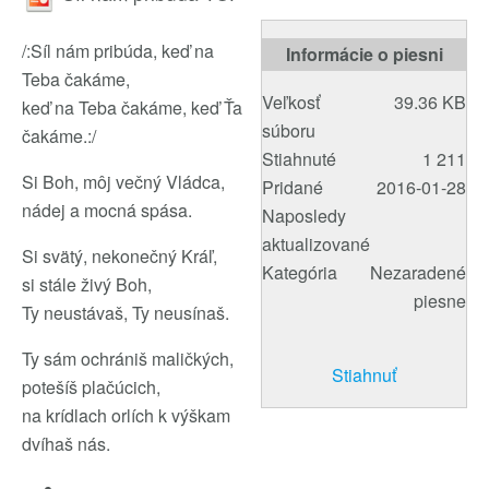
/:Síl nám pribúda, keď na
Informácie o piesni
Teba čakáme,
Veľkosť
39.36 KB
keď na Teba čakáme, keď Ťa
súboru
čakáme.:/
Stiahnuté
1 211
Si Boh, môj večný Vládca,
Pridané
2016-01-28
nádej a mocná spása.
Naposledy
aktualizované
Si svätý, nekonečný Kráľ,
Kategória
Nezaradené
si stále živý Boh,
piesne
Ty neustávaš, Ty neusínaš.
Ty sám ochrániš maličkých,
Stiahnuť
potešíš plačúcich,
na krídlach orlích k výškam
dvíhaš nás.