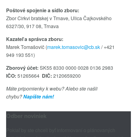
Poštové spojenie a sídlo zboru:
Zbor Cirkvi bratskej v Trnave, Ulica Čajkovského
6327/30, 917 08, Trnava
Kazateľ a správca zboru:
Marek Tomašovič (
marek.tomasovic@cb.sk
/ +421
949 193 551)
Zborový účet:
SK55 8330 0000 0028 0136 2983
IČO:
51265664
DIČ:
2120659200
Máte pripomienky k webu? Alebo ste našli
chybu?
Napíšte nám!
Odber noviniek
Pokiaľ by ste chceli byť informovaní o plánovaných