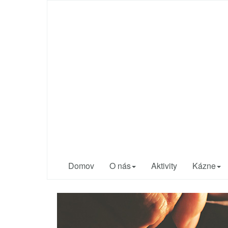
Cirkev bratská v
Trnave
Sme radi, že ste
tu s nami...
Domov
O nás
Aktivity
Kázne