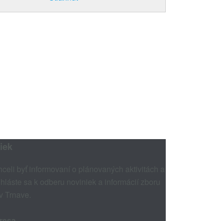
iek
hceli byť informovaní o plánovaných aktivitách a
ihláste sa k odberu noviniek a informácií zboru
 v Trnave.
resa