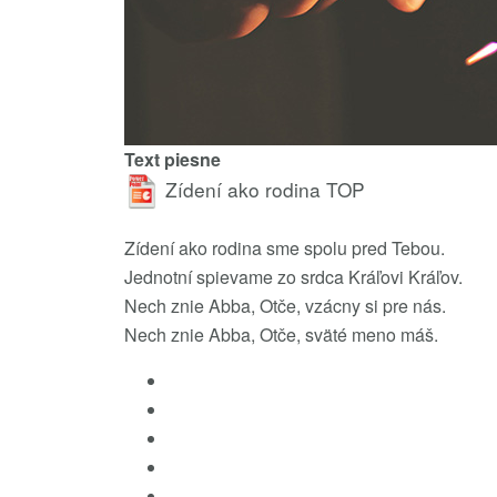
Text piesne
Zídení ako rodina
TOP
Zídení ako rodina sme spolu pred Tebou.
Jednotní spievame zo srdca Kráľovi Kráľov.
Nech znie Abba, Otče, vzácny si pre nás.
Nech znie Abba, Otče, sväté meno máš.