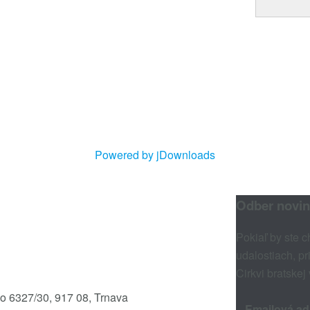
Powered by jDownloads
Odber novin
Pokiaľ by ste c
udalostiach, pr
Cirkvi bratskej
ho 6327/30, 917 08, Trnava
Emailová ad