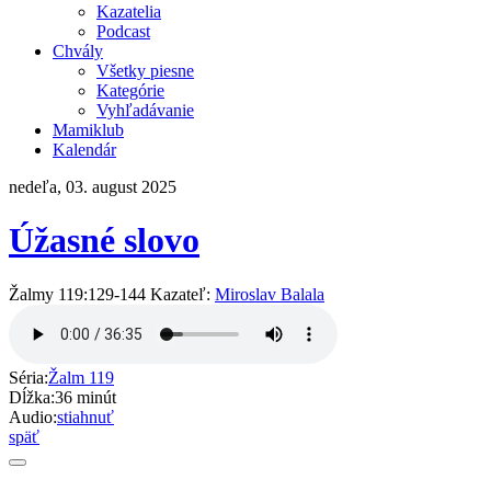
Kazatelia
Podcast
Chvály
Všetky piesne
Kategórie
Vyhľadávanie
Mamiklub
Kalendár
nedeľa, 03. august 2025
Úžasné slovo
Žalmy 119:129-144 Kazateľ:
Miroslav Balala
Séria:
Žalm 119
Dĺžka:
36 minút
Audio:
stiahnuť
späť