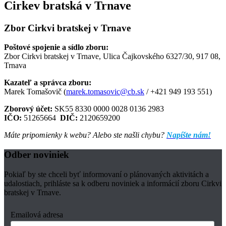
Cirkev bratská v Trnave
Zbor Cirkvi bratskej v Trnave
Poštové spojenie a sídlo zboru:
Zbor Cirkvi bratskej v Trnave, Ulica Čajkovského 6327/30, 917 08,
Trnava
Kazateľ a správca zboru:
Marek Tomašovič (
marek.tomasovic@cb.sk
/ +421 949 193 551)
Zborový účet:
SK55 8330 0000 0028 0136 2983
IČO:
51265664
DIČ:
2120659200
Máte pripomienky k webu? Alebo ste našli chybu?
Napíšte nám!
Odber noviniek
Pokiaľ by ste chceli byť informovaní o plánovaných aktivitách a
udalostiach, prihláste sa k odberu noviniek a informácií zboru Cirkvi
bratskej v Trnave.
Emailová adresa