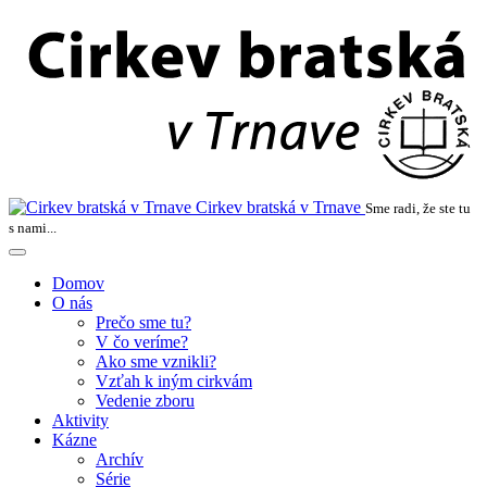
Cirkev bratská v Trnave
Sme radi, že ste tu
s nami...
Domov
O nás
Prečo sme tu?
V čo veríme?
Ako sme vznikli?
Vzťah k iným cirkvám
Vedenie zboru
Aktivity
Kázne
Archív
Série