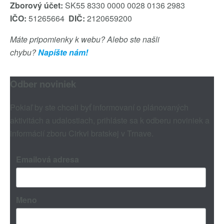
Zborový účet:
SK55 8330 0000 0028 0136 2983
IČO:
51265664
DIČ:
2120659200
Máte pripomienky k webu? Alebo ste našli
chybu?
Napíšte nám!
Odber noviniek
Pokiaľ by ste chceli byť informovaní o plánovaných
aktivitách a udalostiach, prihláste sa k odberu noviniek a
informácií zboru Cirkvi bratskej v Trnave.
Emailová adresa
Meno