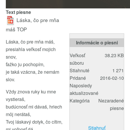
Text piesne
Láska, čo pre mňa
máš
TOP
Láska, čo pre mňa máš,
Informácie o piesni
presiahla veľkosť mojich
Veľkosť
38.23 KB
snov,
súboru
ťažko ju pochopím,
Stiahnuté
1 271
je taká vzácna, že nemám
Pridané
2016-02-10
slov.
Naposledy
Vždy znova ruky ku mne
aktualizované
vystieraš,
Kategória
Nezaradené
budúcnosť mi dávaš, hriech
piesne
môj nerátaš,
Tvoj láskavý dotyk, čo cítim,
Stiahnuť
mi voľnosť dá.