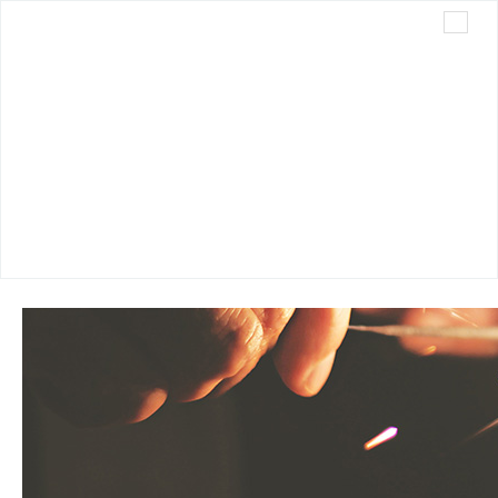
Cirkev bratská v Trnave
Sme radi, že ste tu s nami...