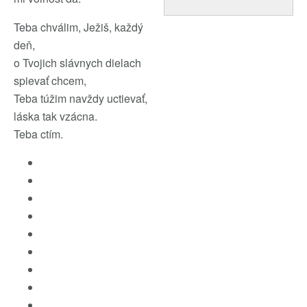
Teba chválim, Ježiš, každý
deň,
o Tvojich slávnych dielach
spievať chcem,
Teba túžim navždy uctievať,
láska tak vzácna.
Teba ctím.