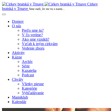
Cirkev
bratská v Trnave
Sme radi, že ste tu s nami...
Domov
O nás
Prečo sme tu?
V čo veríme?
Ako sme vznikli?
Vzťah k iným cirkvám
Vedenie zboru
Aktivity
Kázne
Archív
Série
Kazatelia
Podcast
Chvály
Všetky piesne
Kategórie
Vyhľadávanie
Mamiklub
Kalendár