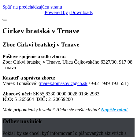
Späť na predchádzajúcu stranu
Powered by jDownloads
Cirkev bratská v Trnave
Zbor Cirkvi bratskej v Trnave
Poštové spojenie a sídlo zboru:
Zbor Cirkvi bratskej v Trnave, Ulica Čajkovského 6327/30, 917 08,
Trnava
Kazateľ a správca zboru:
Marek Tomašovič (
marek.tomasovic@cb.sk
/ +421 949 193 551)
Zborový účet:
SK55 8330 0000 0028 0136 2983
IČO:
51265664
DIČ:
2120659200
Máte pripomienky k webu? Alebo ste našli chybu?
Napíšte nám!
Odber noviniek
Pokiaľ by ste chceli byť informovaní o plánovaných aktivitách a