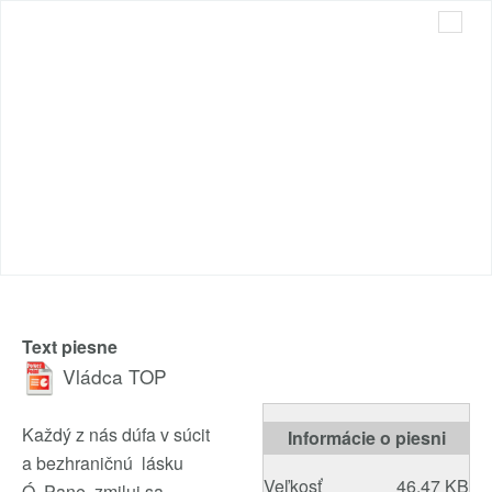
Cirkev bratská v Trnave
Sme radi, že ste tu s nami...
Text piesne
Vládca
TOP
Každý z nás dúfa v súcit
Informácie o piesni
a bezhraničnú lásku
Veľkosť
46.47 KB
Ó, Pane, zmiluj sa