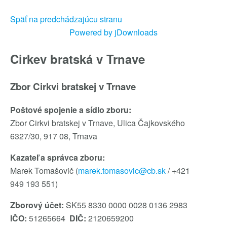
Späť na predchádzajúcu stranu
Powered by jDownloads
Cirkev bratská v Trnave
Zbor Cirkvi bratskej v Trnave
Poštové spojenie a sídlo zboru:
Zbor Cirkvi bratskej v Trnave, Ulica Čajkovského
6327/30, 917 08, Trnava
Kazateľ a správca zboru:
Marek Tomašovič (
marek.tomasovic@cb.sk
/ +421
949 193 551)
Zborový účet:
SK55 8330 0000 0028 0136 2983
IČO:
51265664
DIČ:
2120659200