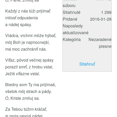
súboru
Každý z nás túži prijímať
Stiahnuté
1 298
milosť odpustenia
Pridané
2016-01-28
a nádej spásy.
Naposledy
aktualizované
Vládca, vrchmi môže hýbať,
Kategória
Nezaradené
môj Boh je najmocnejší,
piesne
má moc zachrániť nás.
Víťaz, pôvod večnej spásy
Stiahnuť
porazil smrť, z hrobu vstal,
Ježiš víťazne vstal.
Biedny som Ty ma prijímaš,
všetok môj strach a pády.
Ó, Kriste zmiluj sa.
Za Tebou túžim kráčať,
si moja pevná nádej,