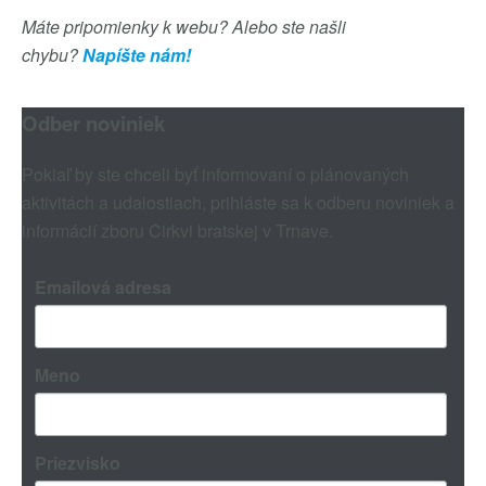
Máte pripomienky k webu? Alebo ste našli
chybu?
Napíšte nám!
Odber noviniek
Pokiaľ by ste chceli byť informovaní o plánovaných
aktivitách a udalostiach, prihláste sa k odberu noviniek a
informácií zboru Cirkvi bratskej v Trnave.
Emailová adresa
Meno
Priezvisko