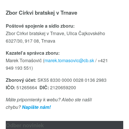
Zbor Cirkvi bratskej v Trnave
Poštové spojenie a sídlo zboru:
Zbor Cirkvi bratskej v Trnave, Ulica Čajkovského
6327/30, 917 08, Trnava
Kazateľ a správca zboru:
Marek Tomašovič (
marek.tomasovic@cb.sk
/ +421
949 193 551)
Zborový účet:
SK55 8330 0000 0028 0136 2983
IČO:
51265664
DIČ:
2120659200
Máte pripomienky k webu? Alebo ste našli
chybu?
Napíšte nám!
Odber noviniek