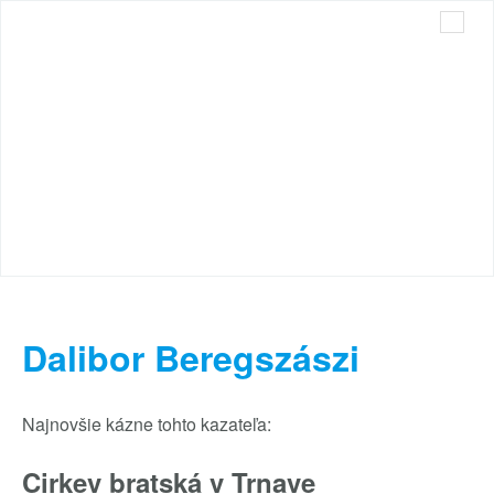
Cirkev bratská v Trnave
Sme radi, že ste tu s nami...
Dalibor Beregszászi
Najnovšie kázne tohto kazateľa:
Cirkev bratská v Trnave