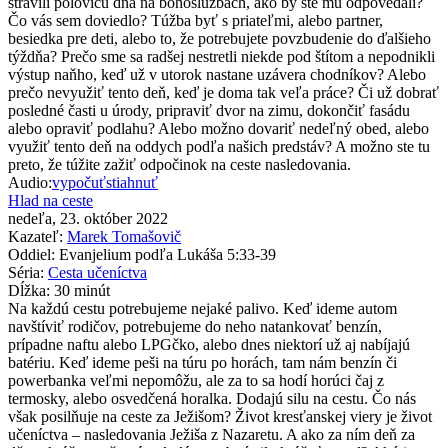
strávili polovicu dňa na bohoslužbách, ako by ste mu odpovedali?
Čo vás sem doviedlo? Túžba byť s priateľmi, alebo partner,
besiedka pre deti, alebo to, že potrebujete povzbudenie do ďalšieho
týždňa? Prečo sme sa radšej nestretli niekde pod štítom a nepodnikli
výstup naňho, keď už v utorok nastane uzávera chodníkov? Alebo
prečo nevyužiť tento deň, keď je doma tak veľa práce? Či už dobrať
posledné časti u úrody, pripraviť dvor na zimu, dokončiť fasádu
alebo opraviť podlahu? Alebo možno dovariť nedeľný obed, alebo
využiť tento deň na oddych podľa našich predstáv? A možno ste tu
preto, že túžite zažiť odpočinok na ceste nasledovania.
Audio:
vypočuť
stiahnuť
Hlad na ceste
nedeľa, 23. október 2022
Kazateľ:
Marek Tomašovič
Oddiel:
Evanjelium podľa Lukáša 5:33-39
Séria:
Cesta učeníctva
Dĺžka:
30 minút
Na každú cestu potrebujeme nejaké palivo. Keď ideme autom
navštíviť rodičov, potrebujeme do neho natankovať benzín,
prípadne naftu alebo LPGčko, alebo dnes niektorí už aj nabíjajú
batériu. Keď ideme peši na túru po horách, tam nám benzín či
powerbanka veľmi nepomôžu, ale za to sa hodí horúci čaj z
termosky, alebo osvedčená horalka. Dodajú silu na cestu. Čo nás
však posilňuje na ceste za Ježišom? Život kresťanskej viery je život
učeníctva – nasledovania Ježiša z Nazaretu. A ako za ním deň za