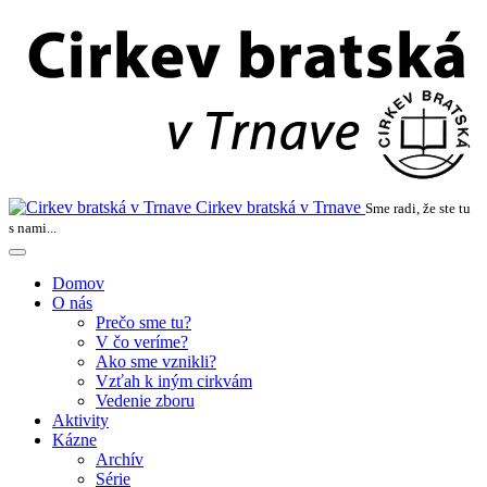
Cirkev bratská v Trnave
Sme radi, že ste tu
s nami...
Domov
O nás
Prečo sme tu?
V čo veríme?
Ako sme vznikli?
Vzťah k iným cirkvám
Vedenie zboru
Aktivity
Kázne
Archív
Série