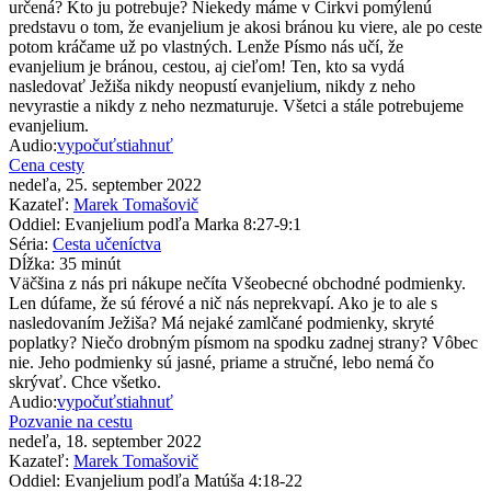
určená? Kto ju potrebuje? Niekedy máme v Cirkvi pomýlenú
predstavu o tom, že evanjelium je akosi bránou ku viere, ale po ceste
potom kráčame už po vlastných. Lenže Písmo nás učí, že
evanjelium je bránou, cestou, aj cieľom! Ten, kto sa vydá
nasledovať Ježiša nikdy neopustí evanjelium, nikdy z neho
nevyrastie a nikdy z neho nezmaturuje. Všetci a stále potrebujeme
evanjelium.
Audio:
vypočuť
stiahnuť
Cena cesty
nedeľa, 25. september 2022
Kazateľ:
Marek Tomašovič
Oddiel:
Evanjelium podľa Marka 8:27-9:1
Séria:
Cesta učeníctva
Dĺžka:
35 minút
Väčšina z nás pri nákupe nečíta Všeobecné obchodné podmienky.
Len dúfame, že sú férové a nič nás neprekvapí. Ako je to ale s
nasledovaním Ježiša? Má nejaké zamlčané podmienky, skryté
poplatky? Niečo drobným písmom na spodku zadnej strany? Vôbec
nie. Jeho podmienky sú jasné, priame a stručné, lebo nemá čo
skrývať. Chce všetko.
Audio:
vypočuť
stiahnuť
Pozvanie na cestu
nedeľa, 18. september 2022
Kazateľ:
Marek Tomašovič
Oddiel:
Evanjelium podľa Matúša 4:18-22