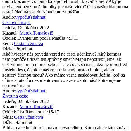
dňom kráčame, čo nám dodá potrebnú silu kráčať vpred? Aký je
ekvivalent benzínu či horalky pre našu vieru? Čo s naším hladom na
ceste? Nad tým sa dnes budeme zamýšľať.
Audio:
vypočuť
stiahnuť
Cestovná mapa
nedeľa, 16. október 2022
Kazateľ:
Marek Tomašovič
Oddiel:
Evanjelium podľa Matúša 4:1-11
Séria:
Cesta učeníctva
Dĺžka:
36 minút
Aké hviezdy nás povedú vpred na ceste učeníctva? Aký kompas
nám pomôže udržať ten správny smer? Mapu nepotrebujeme, ak
cieľ vidíme priamo pred sebou – ale čo ak sa nachádzame uprostred
hustého lesa, čo ak je náš zrak oslabený hustou hmlou, alebo
zastretý čiernou tmou? Ako máme verne nasledovať Ježiša, keď sa
cítime stratení a dezorientovaní vo svete okolo nás? Potrebujeme
cestovnú mapu.
Audio:
vypočuť
stiahnuť
Život na ceste
nedeľa, 02. október 2022
Kazateľ:
Marek Tomašovič
Oddiel:
List Rimanom 1:15-17
Séria:
Cesta učeníctva
Dĺžka:
42 minút
Biblia má jednu dobrú správu – evanjelium. Komu ale je táto správa