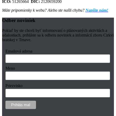
IČO:
51265664
DIČ:
2120659200
Máte pripomienky k webu? Alebo ste našli chybu?
Napíšte nám!
Odber noviniek
Pokiaľ by ste chceli byť informovaní o plánovaných aktivitách a
udalostiach, prihláste sa k odberu noviniek a informácií zboru Cirkvi
bratskej v Trnave.
Emailová adresa
Meno
Priezvisko