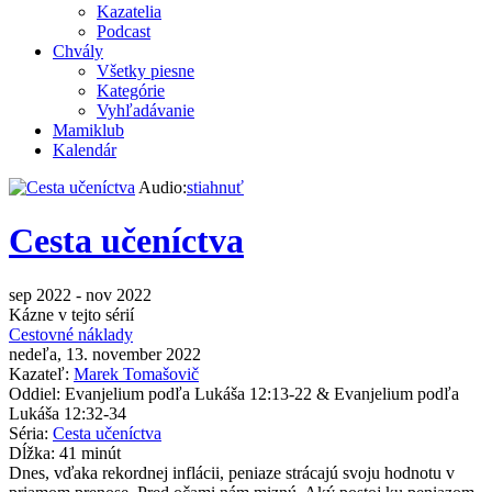
Kazatelia
Podcast
Chvály
Všetky piesne
Kategórie
Vyhľadávanie
Mamiklub
Kalendár
Audio:
stiahnuť
Cesta učeníctva
sep 2022 - nov 2022
Kázne v tejto sérií
Cestovné náklady
nedeľa, 13. november 2022
Kazateľ:
Marek Tomašovič
Oddiel:
Evanjelium podľa Lukáša 12:13-22 & Evanjelium podľa
Lukáša 12:32-34
Séria:
Cesta učeníctva
Dĺžka:
41 minút
Dnes, vďaka rekordnej inflácii, peniaze strácajú svoju hodnotu v