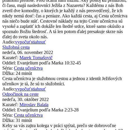
priamom prenose. Pred očami nám miznú. Aký postoj ku peniazom,
či času, majú nasledovníci Ježiša z Nazaretu? Každému z nás Boh
zveril dve komodity, o ktorých je každý z nás presvedčený, že ich
nikdy nemá dosť: čas a peniaze. Ako každá cesta, aj Cesta učeníctva
nás niečo bude stáť. Cestovné náklady na tejto Ceste učeníctva sú
vysoké a zaplatiť ich dokáže len štedré srdce, ktoré samo okúsilo a
spoznalo Božiu štedrosť. A tá len potom ďalej presakuje skrze nás
ďalej do sveta okolo nás.
Audio:
vypočuť
stiahnuť
Služobná cesta
nedeľa, 06. november 2022
Kazateľ:
Marek Tomašovič
Oddiel:
Evanjelium podľa Marka 10:32-45
Séria:
Cesta učeníctva
Dĺžka:
24 minút
Cesta učeníctva je služobnou cestou a jednou z identít Ježišových
učeníkov je tá, že sú to služobníci.
Audio:
vypočuť
stiahnuť
Odpočinok na ceste
nedeľa, 30. október 2022
Kazateľ:
Miroslav Balala
Oddiel:
Evanjelium podľa Marka 2:23-28
Séria:
Cesta učeníctva
Dĺžka:
31 minút
Keby sa vás zajtra kolega v práci spýtal, prečo ste dobrovoľne