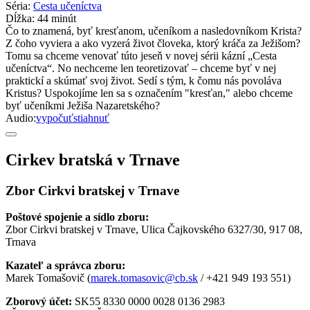
Séria:
Cesta učeníctva
Dĺžka:
44 minút
Čo to znamená, byť kresťanom, učeníkom a nasledovníkom Krista?
Z čoho vyviera a ako vyzerá život človeka, ktorý kráča za Ježišom?
Tomu sa chceme venovať túto jeseň v novej sérii kázní „Cesta
učeníctva“. No nechceme len teoretizovať – chceme byť v nej
praktickí a skúmať svoj život. Sedí s tým, k čomu nás povoláva
Kristus? Uspokojíme len sa s označením "kresťan," alebo chceme
byť učeníkmi Ježiša Nazaretského?
Audio:
vypočuť
stiahnuť
Cirkev bratská v Trnave
Zbor Cirkvi bratskej v Trnave
Poštové spojenie a sídlo zboru:
Zbor Cirkvi bratskej v Trnave, Ulica Čajkovského 6327/30, 917 08,
Trnava
Kazateľ a správca zboru:
Marek Tomašovič (
marek.tomasovic@cb.sk
/ +421 949 193 551)
Zborový účet:
SK55 8330 0000 0028 0136 2983